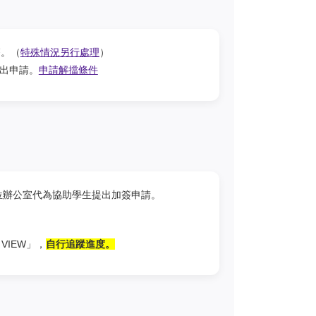
簽。（
特殊情況另行處理
）
提出申請。
申請解擋條件
位辦公室代為協助學生提出加簽申請。
VIEW」，
自行追蹤進度。