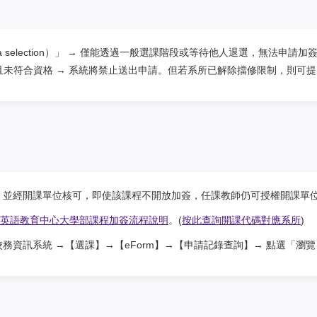
a selection）」 → 僅能透過一般選課階段或等待他人退選，無法申請加
未符合資格 → 系統將禁止送出申請。但若系所已解除擋修限制，則可
、並經開課單位核可，即使該課程不開放加簽，任課教師仍可授權開課單
5上英語教育中心大學部課程加簽流程說明
。(
按此查詢開課代碼對應系所
)
資訊系統 →【選課】→【eForm】→【申請記錄查詢】→ 點選「瀏覽 