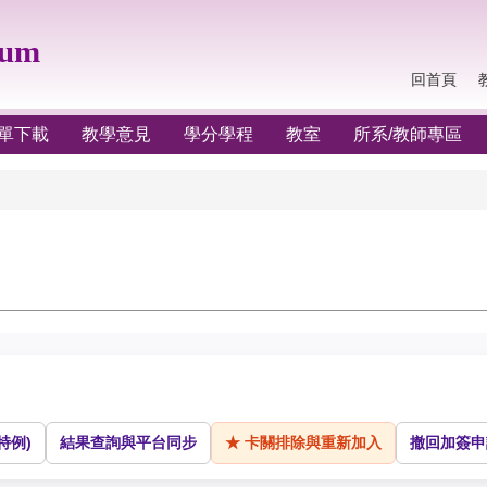
lum
回首頁
單下載
教學意見
學分學程
教室
所系/教師專區
特例)
結果查詢與平台同步
★ 卡關排除與重新加入
撤回加簽申