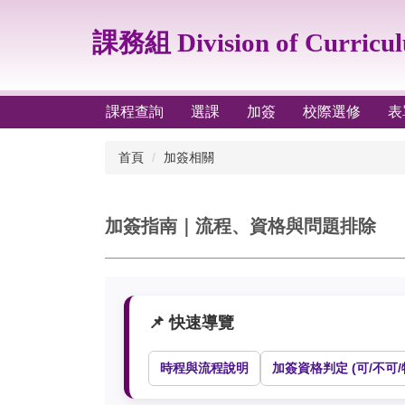
跳
到
課務組 Division of Curricu
主
要
內
容
課程查詢
選課
加簽
校際選修
表
區
首頁
加簽相關
加簽指南｜流程、資格與問題排除
📌 快速導覽
時程與流程說明
加簽資格判定 (可/不可/