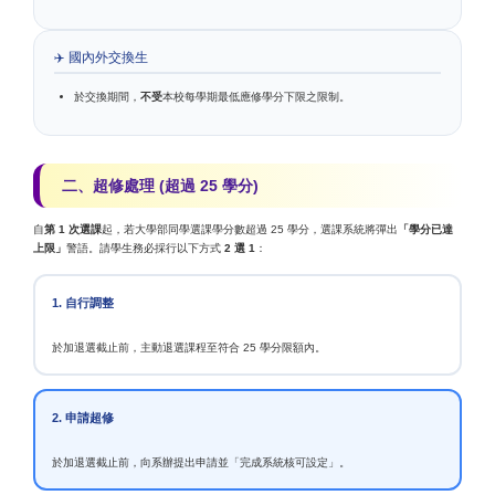
✈️ 國內外交換生
於交換期間，
不受
本校每學期最低應修學分下限之限制。
二、超修處理 (超過 25 學分)
自
第 1 次選課
起，若大學部同學選課學分數超過 25 學分，選課系統將彈出
「學分已達
上限」
警語。請學生務必採行以下方式
2 選 1
：
1. 自行調整
於加退選截止前，主動退選課程至符合 25 學分限額內。
2. 申請超修
於加退選截止前，向系辦提出申請並「完成系統核可設定」。