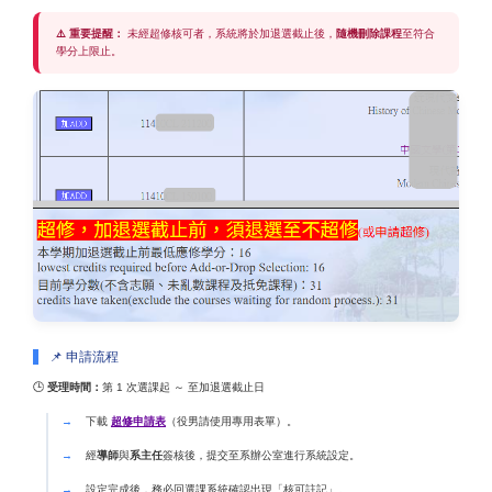
⚠️ 重要提醒：
未經超修核可者，系統將於加退選截止後，
隨機刪除課程
至符合
學分上限止。
📌 申請流程
🕒
受理時間：
第 1 次選課起 ～ 至加退選截止日
下載
超修申請表
（役男請使用專用表單）。
經
導師
與
系主任
簽核後，提交至系辦公室進行系統設定。
設定完成後，務必回選課系統確認出現「核可註記」。