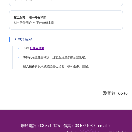
第二階段：期中停修期間
期中停修開始 ～ 至停修截止日
📌 申請流程
下載
低修申請表
。
導師及系主任簽核後，送交至所屬系辦公室設定。
登入校務資訊系統確認是否出現「核可低修」註記。
瀏覽數:
6646
聯絡電話：03-5712625 傳真：03-5721960 email：