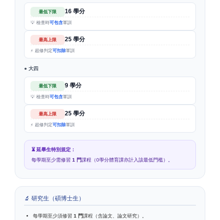
16 學分
最低下限
💡 檢查時
可包含
軍訓
25 學分
最高上限
⚡ 超修判定
可扣除
軍訓
● 大四
9 學分
最低下限
💡 檢查時
可包含
軍訓
25 學分
最高上限
⚡ 超修判定
可扣除
軍訓
⏳ 延畢生特別規定：
每學期至少需修習
1 門
課程（0學分體育課亦計入該最低門檻）。
🔬 研究生（碩博士生）
每學期至少須修習
1 門
課程（含論文、論文研究）。