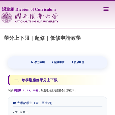
跳
到
課務組 Division of Curriculum
主
要
內
容
區
學分上下限｜超修｜低修申請教學
📊
學分限制
⬆️
超修申請
⬇️
低修申請
一、每學期應修學分上下限
依據
學則第12、19、55條
，加退選結束時應符合以下標準：
🎓 大學部學生（大一至大四）
● 大一至大三