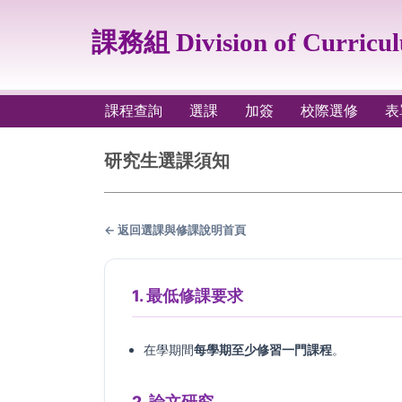
跳
到
課務組 Division of Curricu
主
要
內
容
課程查詢
選課
加簽
校際選修
表
區
研究生選課須知
← 返回選課與修課說明首頁
1. 最低修課要求
在學期間
每學期至少修習一門課程
。
2. 論文研究