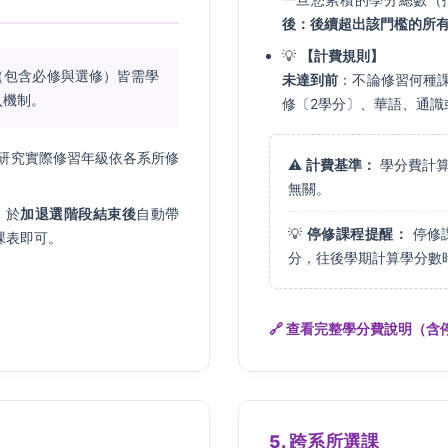
後：後續超出該門檻的所
💡
【計費規則】
（包含必修與選修）皆需學
未達到前
：不論修習何種
入機制。
修〔2學分〕、華語、通
研究實際修習年級依各系所修
⚠️
計費基準：
學分費計算
無關。
，於
加退選階段結束後
自動帶
💡
停修課程提醒：
停修
課表即可。
分，往後學期計算學分數
🔗 查看完整學分費說明（
5. 跨系所選課