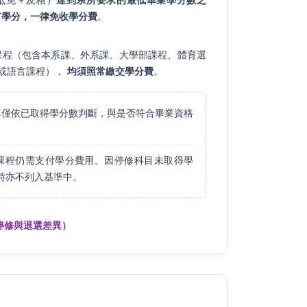
有學分，一律免收學分費
。
課程（包含本系課、外系課、大學部課程、體育選
識或語言課程），
均須照常繳交學分費
。
僅依已取得學分數判斷，與是否符合畢業資格
課程仍需支付學分費用。因停修科目未取得學
時亦不列入基準中。
含停修與退選差異）