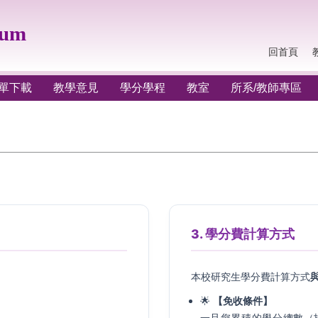
lum
回首頁
單下載
教學意見
學分學程
教室
所系/教師專區
3. 學分費計算方式
本校研究生學分費計算方式
🌟
【免收條件】
一旦您累積的學分總數（