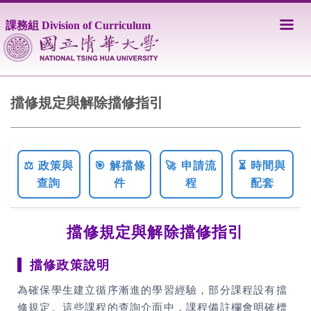
跳
到
課務組 Division of Curriculum
主
要
內
容
區
擋修規定與解除擋修指引
⚖️ 政策與
🎯 解擋條
🚀 申請流
⏳ 時間與
查詢
件
程
配套
擋修規定與解除擋修指引
擋修政策說明
為確保學生建立循序漸進的學習經驗，部分課程設有擋
修規定。這些課程的查詢介面中，課程備註欄會明確標