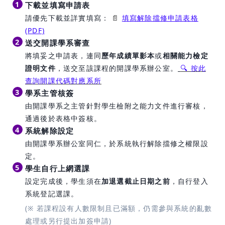
1
下載並填寫申請表
請優先下載並詳實填寫：
📄
填寫解除擋修申請表格
(PDF)
2
送交開課學系審查
將填妥之申請表，連同
歷年成績單影本
或
相關能力檢定
證明文件
，送交至該課程的開課學系辦公室。
🔍 按此
查詢開課代碼對應系所
3
學系主管核簽
由開課學系之主管針對學生檢附之能力文件進行審核，
通過後於表格中簽核。
4
系統解除設定
由開課學系辦公室同仁，於系統執行解除擋修之權限設
定。
5
學生自行上網選課
設定完成後，學生須在
加退選截止日期之前
，自行登入
系統登記選課。
(※ 若課程設有人數限制且已滿額，仍需參與系統的亂數
處理或另行提出加簽申請)