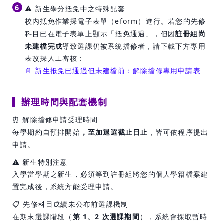
6
⚠️ 新生學分抵免中之特殊配套
校內抵免作業採電子表單（eform）進行。若您的先修
科目已在電子表單上顯示「抵免通過」，但因
註冊組尚
未建檔完成
導致選課仍被系統擋修者，請下載下方專用
表改採人工審核：
📄 新生抵免已通過但未建檔前：解除擋修專用申請表
辦理時間與配套機制
⏰ 解除擋修申請受理時間
每學期約自預排開始
，至加退選截止日止
，皆可依程序提出
申請。
⚠️ 新生特別注意
入學當學期之新生，必須等到註冊組將您的個人學籍檔案建
置完成後，系統方能受理申請。
📋 先修科目成績未公布前選課機制
在期末選課階段（
第 1、2 次選課期間
），系統會採取暫時