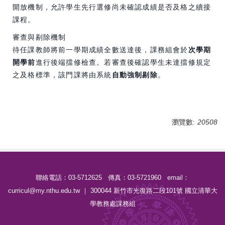
開放機制，允許學生先行選修尚未確認成績是否及格之續接
課程。
審查與剔除機制
待任課教師將前一學期成績全數送達後，課務組會於
次學期
開學前
進行後端擋修檢查。若審查後確認學生未達擋修規定
之及格標準，該門課將由系統
自動強制剔除
。
瀏覽數:
20508
聯絡電話：03-5712625 傳真：03-5721960 email：
curricul@my.nthu.edu.tw ｜ 300044 新竹市光復路二段101號 國立清華大
學教務處課務組