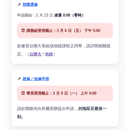
📌
校際選修
申請開始：2 月 23 日
凌晨 0:00（零時）
⏰
課務組受理截止：3 月 6 日
（五）
下午 5:00
欲修習台聯大系統或他校課程之同學，請詳閱相關規
定。（
台聯大
/
他校
）
📌
超修／低修申請
⏰
學系受理截止：3 月 9 日
（一）
上午 9:00
請於期限內向所屬系辦提出申請，
勿拖延至最後一
刻。