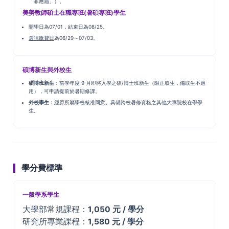
「非應屆」）。
美勞教師碩士在職專班(暑碩專班)學生
開學日為07/01，結束日為08/25。
選課繳費日
為06/29～07/03。
碩博新生與外校生
碩博班新生：
當學年度 9 月即將入學之碩/博士班新生（限正取生，備取生不適
用），可申請提前於暑期修課。
外校學生：
經原所屬學校核准同意、具備跨校暑修資格之其他大專院校在學學
生。
學分費標準
一般學系學生
大學部常規課程：
1,050 元 / 學分
研究所專業課程：
1,580 元 / 學分