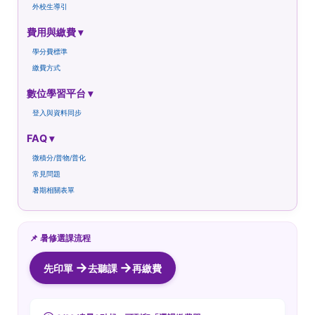
外校生導引
費用與繳費 ▾
學分費標準
繳費方式
數位學習平台 ▾
登入與資料同步
FAQ ▾
微積分/普物/普化
常見問題
暑期相關表單
📌 暑修選課流程
→
→
先印單
去聽課
再繳費