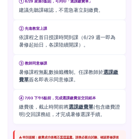
① 6/29 凌晨0點起，可列印「選課繳費單」
建議先聽課確認，不需急著立刻繳費。
② 先進教室上課
依課程之首日授課時間到課（6/29 週一即為
暑修起始日，各課陸續開課）。
③ 教師同意修課
暑修課程無亂數抽籤機制。任課教師於
選課繳
費單
簽名即表示同意修課。
④ 7/03 下午5點前，完成選課繳費並交回紙本
繳費後，截止時間前將
選課繳費單
(包含繳費證
明)交回課務組，才完成暑修選課手續。
⚠️ 特別提醒：繳費成功後概
不受理退費
。請務必親自試聽、確認要修課後