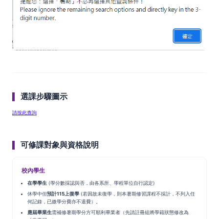
選課步驟圖示
請按此查詢
可修課對象與資格說明
校內學生
在學學生
(學分數採認與否，由各系所、學程單位自行認定)
休學中但
預計115上復學
(若因故未復學，則本暑期修習課程不採計，不列入任
何記錄，已繳學分費亦不退費）。
應屆畢業生
需補修暑期學分方可順利畢業者（先請註冊組將學籍狀態修改為