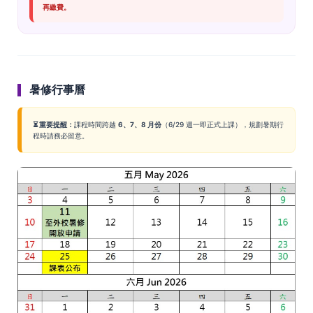
再繳費。
暑修行事曆
⏳ 重要提醒：
課程時間跨越
6、7、8 月份
（6/29 週一即正式上課），規劃暑期行
程時請務必留意。