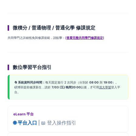
微積分 / 普通物理 / 普通化學 修課規定
共同學門之詳細抵免與修課規範，請點擊：
[查看完整共同學門修課規定]
數位學習平台指引
🔄 系統資料同步時間：
每天固定進行 2 次同步（分別於
08:00
與
19:00
）。
碩博班提前修課新生，請於
7/03 (五) 晚間20:00
以後，才可用
清大學號
登入平
台。
eLearn 平台
🌐 平台入口
|
📖 登入操作指引