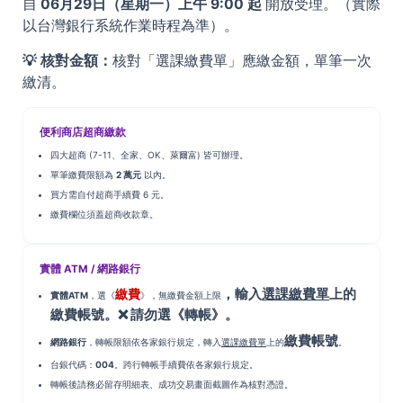
自
06月29日（星期一）上午 9:00 起
開放受理。（實際
以台灣銀行系統作業時程為準）。
💡 核對金額：
核對「選課繳費單」應繳金額，單筆一次
繳清。
便利商店超商繳款
四大超商 (7-11、全家、OK、萊爾富) 皆可辦理。
單筆繳費限額為
2 萬元
以內。
買方需自付超商手續費 6 元。
繳費欄位須蓋超商收款章。
實體 ATM / 網路銀行
，輸入
選課繳費單
上的
繳費
實體ATM
，選《
》，無繳費金額上限
繳費帳
號
。❌ 請勿選《轉帳》。
繳費帳
號
網路銀行
，轉帳限額依各家銀行規定，轉入
選課繳費單
上的
。
台銀代碼：
004
。跨行轉帳手續費依各家銀行規定。
轉帳後請務必留存明細表、成功交易畫面截圖作為核對憑證。