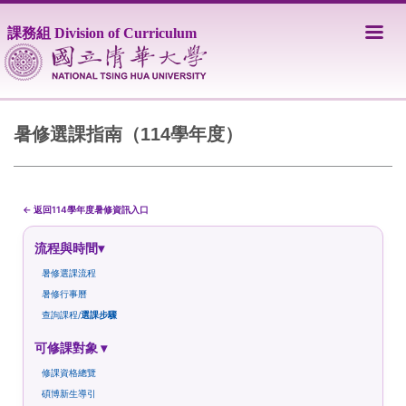
跳
到
課務組 Division of Curriculum
主
要
內
容
區
暑修選課指南（114學年度）
← 返回114學年度暑修資訊入口
流程與時間▾
暑修選課流程
暑修行事曆
查詢課程/
選課步驟
可修課對象 ▾
修課資格總覽
碩博新生導引