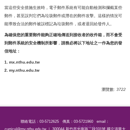
當這些安全措施生效時，電子郵件系統有可能自動檢測和攔截某些
郵件，甚至誤判它們為垃圾郵件或潛在的郵件攻擊。這樣的情況可
能導致合法的郵件被誤標記為垃圾郵件，或者退回給發件人。
為確保您的重要郵件能夠正確地傳送到接收者的收件箱，而不會受
到郵件系統的安全機制所影響
，
請務必將以下地址之一作為您的發
信地址：
1. mx.nthu.edu.tw
2. my.nthu.edu.tw
瀏覽數:
3722
聯絡電話：03-5712625 傳真：03-5721960 email：
curricul@my.nthu.edu.tw ｜ 300044 新竹市光復路二段101號 國立清華大