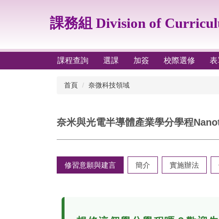
跳
到
課務組 Division of Curricu
主
要
內
容
課程查詢
選課
加簽
校際選修
表
區
首頁
奈微科技領域
奈米與光電半導體產業學分學程Nanotechnolo
修習意願與建言
簡介
實施辦法