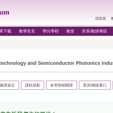
lum
回首頁
單下載
教學意見
學分學程
教室
所系/教師專區
gy and Semiconductor Photonics Indust
修課規定
課程規劃
各學期相關課
委員/聯絡窗口