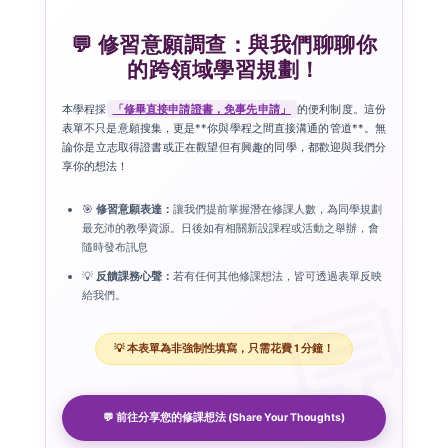
💬 修習意願調查：與我們聊聊你
的跨領域學習規劃！
本學程採
「修畢直接申請證書，免事先申請」
的便利制度。這份
表單不只是意願搜集，更是**你與學程之間直接溝通的管道**。無
論你是立志取得證書或正在觀望但有興趣的同學，都歡迎與我們分
享你的想法！
🎯
修習意願表達：
讓我們提前掌握潛在修課人數，為同學規劃
最充沛的教學資源。
日後如有相關新設課程或活動之舉辦，會
隨時發布訊息
💡
反饋課務心聲：
若有任何其他修課想法，皆可透過表單反映
給我們。
💡 本表單為非強制性填寫，只需花費 1 分鐘！
💬 前往分享您的修課想法 (Share Your Thoughts)