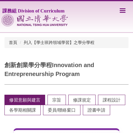
跳
到
課務組 Division of Curriculum
主
要
內
容
區
首頁
列入【學士班跨領域學習】之學分學程
創新創業學分學程Innovation and
Entrepreneurship Program
修習意願與建言
宗旨
修課規定
課程設計
各學期相關課
委員/聯絡窗口
證書申請