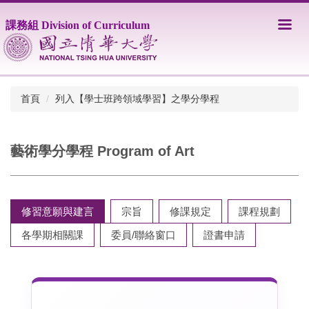
跳
到
課務組 Division of Curriculum
主
要
內
容
區
首頁
列入【學士班跨領域學習】之學分學程
藝術學分學程 Program of Art
修習意願與建言
宗旨
修課規定
課程規劃
各學期相關課
委員/聯絡窗口
證書申請