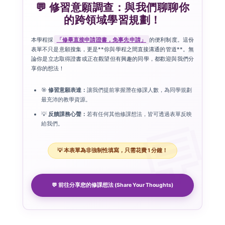
💬 修習意願調查：與我們聊聊你
的跨領域學習規劃！
本學程採
「修畢直接申請證書，免事先申請」
的便利制度。這份
表單不只是意願搜集，更是**你與學程之間直接溝通的管道**。無
論你是立志取得證書或正在觀望但有興趣的同學，都歡迎與我們分
享你的想法！
🎯
修習意願表達：
讓我們提前掌握潛在修課人數，為同學規劃
最充沛的教學資源。
💡
反饋課務心聲：
若有任何其他修課想法，皆可透過表單反映
給我們。
💡 本表單為非強制性填寫，只需花費 1 分鐘！
💬 前往分享您的修課想法 (Share Your Thoughts)