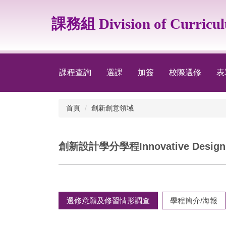
跳
到
課務組 Division of Curricu
主
要
內
容
區
課程查詢
選課
加簽
校際選修
表
首頁
創新創意領域
創新設計學分學程Innovative Design 
選修意願及修習情形調查
學程簡介/海報