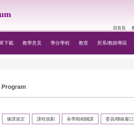
lum
回首頁
單下載
教學意見
學分學程
教室
所系/教師專區
Program
修課規定
課程規劃
各學期相關課
委員/聯絡窗口