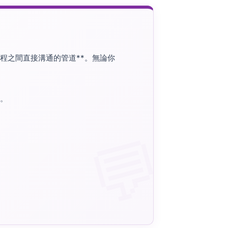
程之間直接溝通的管道**。無論你
。