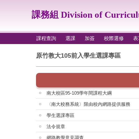
跳
到
課務組 Division of Curricu
主
要
內
容
課程查詢
選課
加簽
校際選修
表
區
原竹教大105前入學生選課專區
南大校區95-109學年間課程大綱
〈南大校務系統〉限由校內網路提供服務
學生選課專區
法令規章
網路教學意見調查