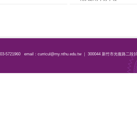
-5721960 email：curricul@my.nthu.edu.tw ｜ 300044 新竹市