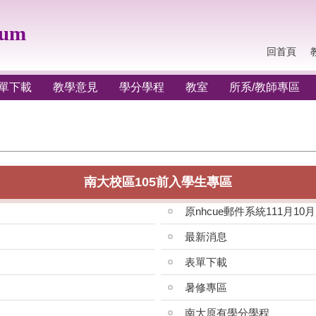
lum
回首頁
單下載
教學意見
學分學程
教室
所系/教師專區
南大校區105前入學生專區
原nhcue郵件系統111月10
最新消息
表單下載
暑修專區
南大原有學分學程