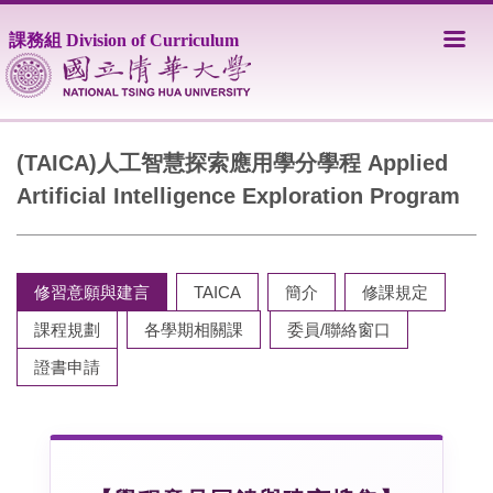
跳
到
課務組 Division of Curriculum
主
要
內
容
區
(TAICA)人工智慧探索應用學分學程 Applied
Artificial Intelligence Exploration Program
修習意願與建言
TAICA
簡介
修課規定
課程規劃
各學期相關課
委員/聯絡窗口
證書申請