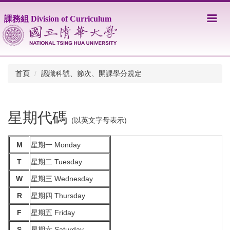
跳
到
課務組 Division of Curriculum
主
要
內
容
區
首頁
認識科號、節次、開課學分規定
星期代碼
(以英文字母表示)
M
星期一 Monday
T
星期二 Tuesday
W
星期三 Wednesday
R
星期四 Thursday
F
星期五 Friday
S
星期六 Saturday