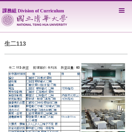
跳
到
課務組 Division of Curriculum
主
要
內
容
區
生二113