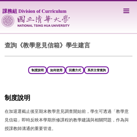
跳
到
課務組 Division of Curriculum
主
要
內
容
區
查詢《教學意見信箱》學生建言
制度說明
如何使用
回應方式
系所主管查詢
制度說明
在加退選截止後至期末教學意見調查開始前，學生可透過「教學意
見信箱」即時反映本學期所修課程的教學建議與相關問題，作為與
授課教師溝通的重要管道。