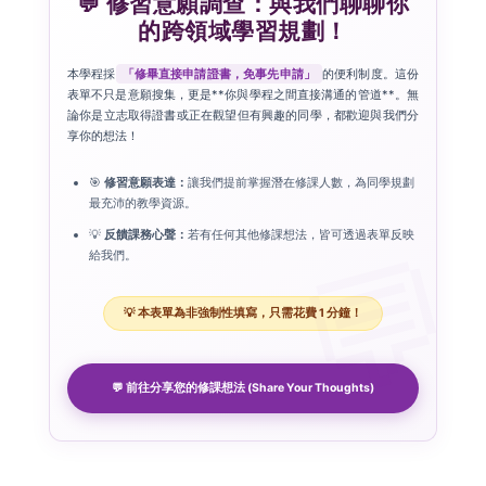
💬 修習意願調查：與我們聊聊你
的跨領域學習規劃！
本學程採
「修畢直接申請證書，免事先申請」
的便利制度。這份
表單不只是意願搜集，更是**你與學程之間直接溝通的管道**。無
論你是立志取得證書或正在觀望但有興趣的同學，都歡迎與我們分
享你的想法！
🎯
修習意願表達：
讓我們提前掌握潛在修課人數，為同學規劃
最充沛的教學資源。
💡
反饋課務心聲：
若有任何其他修課想法，皆可透過表單反映
給我們。
💡 本表單為非強制性填寫，只需花費 1 分鐘！
💬 前往分享您的修課想法 (Share Your Thoughts)