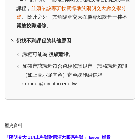
課程，
並須依該專班收費標準於陽明交大繳交學分
費
。 除此之外，其餘陽明交大在職專班課程
一律不
開放校際選修
。
仍找不到課程的其他原因
課程可能為
後續新增
。
如確定該課程符合跨校修讀規定，請將課程資訊
（如上圖示範內容）寄至課務組信箱：
curricul@my.nthu.edu.tw
歷史資料
「陽明交大 114上科號對應清大四碼科號」
Excel 檔案