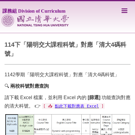
跳
到
課務組 Division of Curriculum
主
要
內
容
區
114下「陽明交大課程科號」對應「清大4碼科
號」
1142學期「陽明交大課程科號」對應「清大4碼科號」
🔍
兩校科號對應查詢
請下載 Excel 檔案，並利用 Excel 內的
[篩選]
功能查詢對應
的清大科號。 👉
[ 📥
點此下載對應表 Excel
]