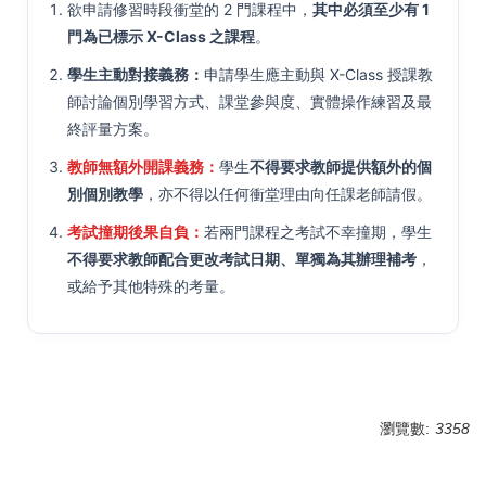
欲申請修習時段衝堂的 2 門課程中，
其中必須至少有 1
門為已標示 X-Class 之課程
。
學生主動對接義務：
申請學生應主動與 X-Class 授課教
師討論個別學習方式、課堂參與度、實體操作練習及最
終評量方案。
教師無額外開課義務：
學生
不得要求教師提供額外的個
別個別教學
，亦不得以任何衝堂理由向任課老師請假。
考試撞期後果自負：
若兩門課程之考試不幸撞期，學生
不得要求教師配合更改考試日期、單獨為其辦理補考
，
或給予其他特殊的考量。
瀏覽數:
3358