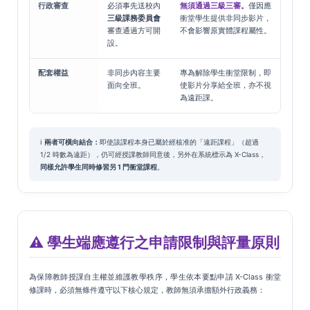
行政審查
必須事先送校內
無須通過三級三審。
僅因應
三級課務委員會
衝堂學生提供非同步影片，
審查通過方可開
不會影響原實體課程屬性。
設。
配套權益
非同步內容主要
專為解除學生衝堂限制，即
面向全班。
使影片分享給全班，亦不視
為遠距課。
ℹ️
兩者可橫向結合：
即使該課程本身已屬於經核准的「遠距課程」（超過
1/2 時數為遠距），仍可經授課教師同意後，另外在系統標示為 X-Class，
同樣允許學生同時修習另 1 門衝堂課程
。
⚠️ 學生端應遵行之申請限制與評量原則
為保障教師授課自主權並維護教學秩序，學生依本要點申請 X-Class 衝堂
修課時，必須無條件遵守以下核心規定，教師無須承擔額外行政義務：