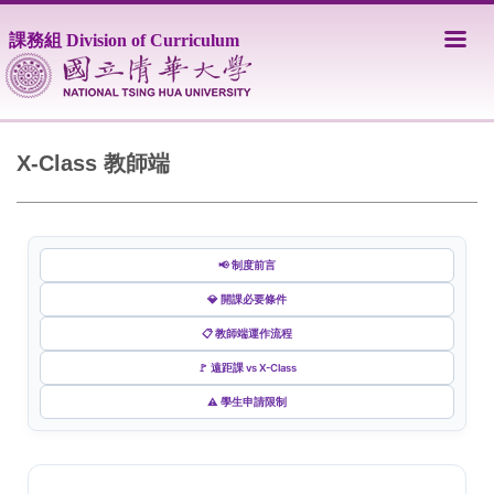
跳
到
課務組 Division of Curriculum
主
要
內
容
區
X-Class 教師端
📢 制度前言
💎 開課必要條件
📋 教師端運作流程
🚩 遠距課 vs X-Class
⚠️ 學生申請限制