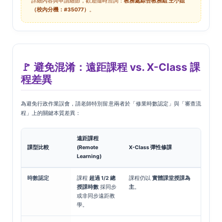
詳細內容與申請細節，歡迎隨時洽詢：
教務處綜合教務組 王小姐
（校內分機：#35077）
。
🚩 避免混淆：遠距課程 vs. X-Class 課
程差異
為避免行政作業誤會，請老師特別留意兩者於「修業時數認定」與「審查流
程」上的關鍵本質差異：
遠距課程
課型比較
(Remote
X-Class 彈性修課
Learning)
時數認定
課程
超過 1/2 總
課程仍以
實體課堂授課為
授課時數
採同步
主
。
或非同步遠距教
學。