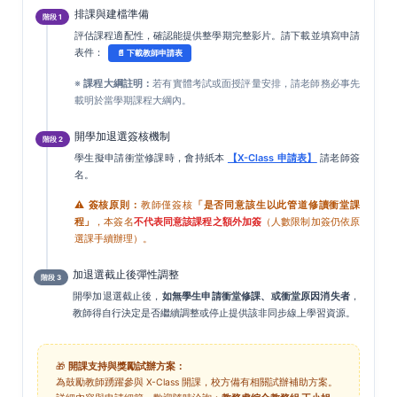
排課與建檔準備
階段 1
評估課程適配性，確認能提供整學期完整影片。請下載並填寫申請
表件：
📄 下載教師申請表
※
課程大綱註明：
若有實體考試或面授評量安排，請老師務必事先
載明於當學期課程大綱內。
開學加退選簽核機制
階段 2
學生擬申請衝堂修課時，會持紙本
【X-Class 申請表】
請老師簽
名。
⚠️
簽核原則：
教師僅簽核
「是否同意該生以此管道修讀衝堂課
程」
，本簽名
不代表同意該課程之額外加簽
（人數限制加簽仍依原
選課手續辦理）。
加退選截止後彈性調整
階段 3
開學加退選截止後，
如無學生申請衝堂修課、或衝堂原因消失者
，
教師得自行決定是否繼續調整或停止提供該非同步線上學習資源。
🎁
開課支持與獎勵試辦方案：
為鼓勵教師踴躍參與 X-Class 開課，校方備有相關試辦補助方案。