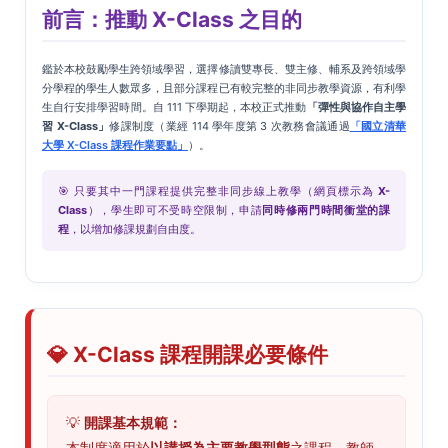
前言：推動 X-Class 之目的
鑑於本校鼓勵學生跨領域學習，選擇修讀雙專長、雙主修、輔系及跨領域學
分學程的學生人數眾多，且部分課程已有較完整的非同步教學資源，有利學
生自行安排學習時間。自 111 下學期起，本校正式推動
「彈性與協作自主學
習 X-Class」
修課制度（業經 114 學年度第 3 次教務會議通過
「國立清華
大學 X-Class 課程作業要點」
）。
🎯 只要其中一門課程提供完整非同步線上教學（網頁標示為
X-
Class
），學生即可不受時空限制，申請
同時修兩門時間衝堂的課
程
，以增加修課規劃自由度。
💎 X-Class 課程開課必要條件
💡
開課基本規範：
本制度適用於
以講授為主要教學型態
之課程。教師