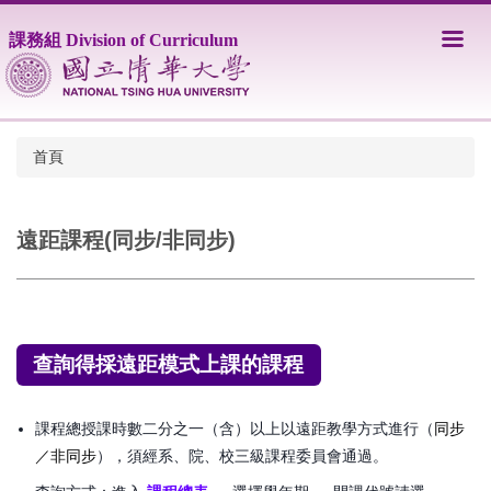
跳
到
課務組 Division of Curriculum
主
要
內
容
區
首頁
遠距課程(同步/非同步)
查詢得採遠距模式上課的課程
課程總授課時數二分之一（含）以上以遠距教學方式進行（
同步
／非同步
），須經系、院、校三級課程委員會通過。