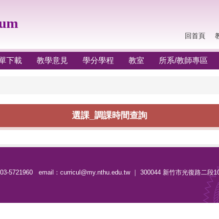
lum
回首頁
單下載
教學意見
學分學程
教室
所系/教師專區
選課_調課時間查詢
-5721960 email：curricul@my.nthu.edu.tw ｜ 300044 新竹市