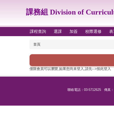
跳
到
課務組 Division of Curricu
主
要
內
容
課程查詢
選課
加簽
校際選修
表
區
首頁
僅限會員可以瀏覽,如果您尚未登入,請先
-->按此登入
聯絡電話：03-5712625 傳真：03