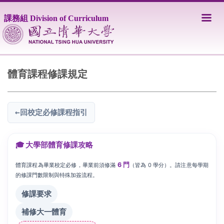
跳
到
課務組 Division of Curriculum
主
要
內
容
區
體育課程修課規定
←
回校定必修課程指引
🎓 大學部體育修課攻略
6 門
體育課程為畢業校定必修，畢業前須修滿
（皆為 0 學分）。請注意每學期
的修課門數限制與特殊加簽流程。
修課要求
補修大一體育