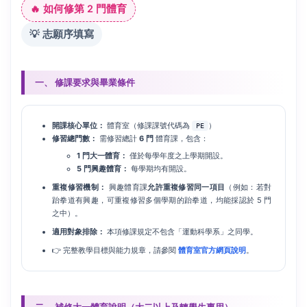
🔥 如何修第 2 門體育
💡 志願序填寫
一、 修課要求與畢業條件
開課核心單位：
體育室（修課課號代碼為
）
PE
修習總門數：
需修習總計
6 門
體育課，包含：
1 門大一體育：
僅於每學年度之上學期開設。
5 門興趣體育：
每學期均有開設。
重複修習機制：
興趣體育課
允許重複修習同一項目
（例如：若對
跆拳道有興趣，可重複修習多個學期的跆拳道，均能採認於 5 門
之中）。
適用對象排除：
本項修課規定不包含「運動科學系」之同學。
👉 完整教學目標與能力規章，請參閱
體育室官方網頁說明
。