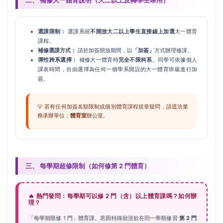
二、 補修大一體育說明（大二以上及轉學生專用）
選課限制：
選課系統
不開放大二以上學生直接線上加選
大一體育
課程。
補修選課方式：
請於加簽開放期間，以
「加簽」
方式辦理修課。
彈性跨系選擇：
補修大一體育時
完全不限科系
。同學可依據個人
課表時間，自由選擇為任何一個學系開設的大一體育班級進行加
簽。
💡 若有任何加簽名額限制或個別體育課程規章疑問，請逕洽業
務承辦單位：
體育室
辦公室。
三、 每學期超修限制（如何修第 2 門體育）
🔥 熱門發問：每學期可以修 2 門（含）以上體育課嗎？如何辦
理？
「每學期限修 1 門」體育課。若因特殊狀況欲在同一學期修習
第 2 門