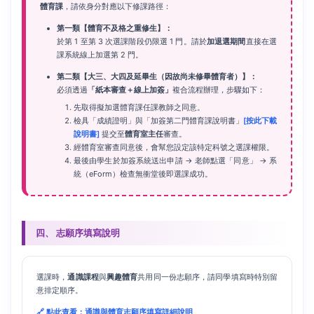
體育課
，請依身分對應以下修課路徑：
第一類【體育不及格之重修生】：
於第 1 至第 3 次選課階段仍限選 1 門。請於
加退選期間
直接在選
課系統線上加選第 2 門。
第二類【大三、大四及延畢生（因故尚未修畢體育者）】：
必須透過
「紙本審查＋線上加簽」
複合流程辦理，步驟如下：
先取得擬加選體育課任課教師之同意。
檢具「成績證明」與「加簽第二門體育課說明書」
[按此下載
說明書]
提交至
體育室主任
審查。
經體育室審查同意後，會幫您設定該特定科號之選課權限。
最後由學生於加簽系統送出申請 → 老師點選「同意」 → 系
統（eForm）檢查無衝堂後即選課成功。
四、 志願序填寫說明
選課時，
通識課程
與
興趣體育
共用同一份志願序，請同學填寫時特別留
意排定順序。
🔗 點此查看：通識與體育志願序填寫詳細說明